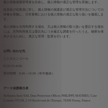
個人情報保護管理者を任命し、個人情報の適正な管理を実施します。
役員及び従業員に対し、個人情報の保護及び適正な管理方法についての
研修を実施し、日常業務における個人情報の適正な取り扱いを徹底しま
す。
個人情報を共同利用する場合、又は個人情報の取り扱いを委託する場合
には、共同利用者又は委託先につき厳正な調査を行ったうえ、秘密を保
持させるために、適正な管理・監督を行います。
お問い合わせ先
シトロエンコール
0120-55-4106
受付時間
9:00
～
19:00
（
年中無休
）
データ保護責任者
Stellantis Auto SAS, Data Protection Officer, PHILIPPE MATHIEU, Case
Courrier YT238, 2-10 Boulevard de l'Europe, 78300 Poissy, France.