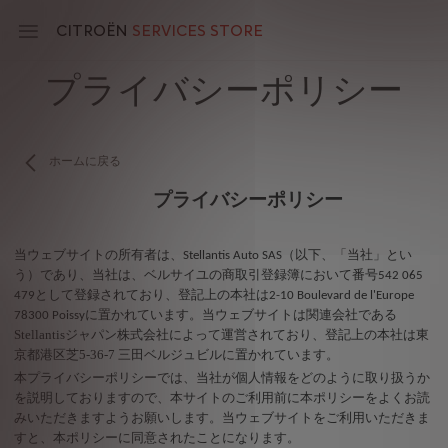
Skip
to
CITROËN
SERVICES STORE
main
content
プライバシーポリシー
Main
navigation
ホームに戻る
プライバシーポリシー
当ウェブサイトの所有者は、
（以下、「当社」とい
Stellantis Auto SAS
う）であり、当社は、ベルサイユの商取引登録簿において番号
542 065
として登録されており、登記上の本社は
479
2-10 Boulevard de l'Europe
に置かれています。当ウェブサイトは関連会社である
78300 Poissy
Stellantis
ジャパン株式会社によって運営されており、登記上の本社は東
京都港区芝
5-36-7
三田ベルジュビルに置かれています。
本プライバシーポリシーでは、当社が個人情報をどのように取り扱うか
を説明しておりますので、本サイトのご利用前に本ポリシーをよくお読
みいただきますようお願いします。当ウェブサイトをご利用いただきま
すと、本ポリシーに同意されたことになります。