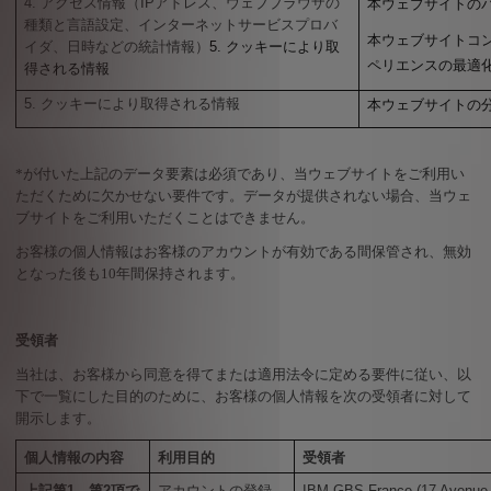
4.
アクセス情報（
IP
アドレス、ウェブブラウザの
本ウェブサイトの
種類と言語設定、インターネットサービスプロバ
本ウェブサイトコ
イダ、日時などの統計情報）
5.
クッキーにより取
ペリエンスの最適
得される情報
5.
クッキーにより取得される情報
本ウェブサイトの
*
が付いた上記のデータ要素は必須であり、当ウェブサイトをご利用い
ただくために欠かせない要件です。データが提供されない場合、当ウェ
ブサイトをご利用いただくことはできません。
お客様の個人情報はお客様のアカウントが有効である間保管され、無効
となった後も
10
年間保持されます。
受領者
当社は、お客様から同意を得てまたは適用法令に定める要件に従い、以
下で一覧にした目的のために、お客様の個人情報を次の受領者に対して
開示します。
個人情報の内容
利用目的
受領者
上記第
1
、第
2
項で
アカウントの登録
IBM GBS France
(
17 Avenue 