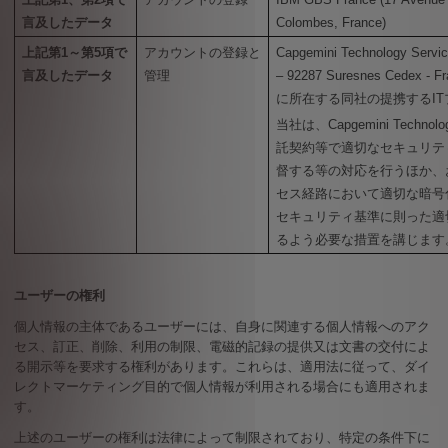
言及したデータ
Colombes, France)
上記第
1
～第
5
項で
アカウントの登録と
Capgemini Technology Service
言及したデータ
管理
– 92287 Suresnes Cedex - F
に所在する同社の提携する
IT
当社は、
Capgemini Technolo
託契約等で適切なセキュリテ
督する等の対応を行うほか、
セス経路において適切な暗号
セキュリティ基準に則った適
るよう必要な措置を講じます
ユーザーの権利
個人情報の主体であるユーザーには、自身に関連する個人情報へのアク
セス、訂正、削除、利用の制限、電磁的記録の提供又は文書の交付によ
る開示等を要求する権利があります。これらは、適用法に従って、ダイ
レクトマーケティング目的で個人情報が利用される場合にも適用されま
す。
上述のユーザーの権利は法律によって制限されており、特定の条件下に