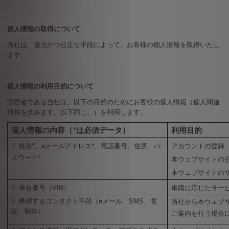
個人情報の取得について
当社は、適法かつ公正な手段によって、お客様の個人情報を取得いたし
ます。
個人情報の利用目的について
管理者である当社は、以下の目的のためにお客様の個人情報（個人関連
情報を含みます。以下同じ。）を利用します。
個人情報の内容（
は必須データ）
利用目的
*
1.
姓名
*
、
e
メールアドレス
*
、電話番号、住所、パ
アカウントの登録
スワード
*
本ウェブサイトの
本ウェブサイトの
2.
車台番号（
VIN
）
車両に応じたサー
3.
希望するコンタクト手段（
e
メール、
SMS
、電
当社から本ウェブ
話、郵送）
ご案内を行う場合