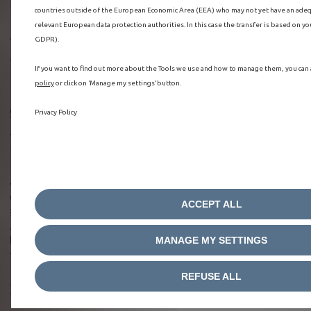
する請求書に記載いたします。）
countries outside of the European Economic Area (EEA) who may not yet have an adeq
※代理人の方からの請求をご希望される場合の手続きに関しましては、
relevant European data protection authorities. In this case the transfer is based on yo
上記の該当する窓口に直接お問い合わせください。
GDPR).
ユーザーの個人情報は、責任ある管理者である当社によりいつでも更新
If you want to find out more about the Tools we use and how to manage them, you can 
されます（住所の変更など）。
policy
or click on ‘Manage my settings’ button.
安全管理措置について
Privacy Policy
個人情報の紛失、破壊、改ざん及び漏えい等を防止するため、不正アク
セス、コンピューターウィルス等に対する適正な情報セキュリティ対策
を講じます。
個人情報を送信する際には、
SSL
（
Secure Sockets Layer protocol
）等を用
いた通信内容の暗号化、その他合理的な範囲内でのセキュリティ強化に
ACCEPT ALL
努めます。しかしながら、インターネットを利用したサービスの特性
上、お客様が個人情報を送信されてから、当社のサーバーに格納される
間の通信上の安全性ならびに確実性は、当社では保証することができま
MANAGE MY SETTINGS
せん。また、当社に故意または重大な過失のない第三者の違法行為によ
る情報の漏洩については、当社は責任を負いかねます。そのような通信
REFUSE ALL
上のリスクをご理解、ご承諾の上、サービスのご利用をお願いいたしま
す。