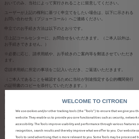
おいてのみ、当社によって実行されることに留意してください。
ユーザーが上記の権利に基づく申立てをしたい場合は、以下に示される
お問い合わせ先（プジョーコール）へご連絡ください。
申立てのお手続き方法は以下のとおりです。
①上記コールセンターに、お問合せをいただきます。（ご本人以外は､
お手続きできません。）
※必要に応じ、請求用紙や、お手続きのご案内等を郵送させていただき
ます。
②請求用紙に所定の事項をご記入いただき、ご返送いただきます。
（ご本人であることを確認するために当社が別途指定する公的機関発行
の証明書のコピーを添付していただきます。）
③ご請求の内容について確認のうえ、適正な処理を遅滞なく実施し、原
WELCOME TO CITROEN
則として書面（封書）で、回答させていただきます。
法令の定めにより、開示等のご請求に応じられない場合があります。ご
We use cookies and/or other tracking tools (the “Tools”) to ensure that we give you t
請求に応じられない場合は、その理由をお知らせいたします。
website. They enable us to provide you core functionalities such as security, netwo
accessibility. The Tools improve usability and performance through various features 
④利用目的の通知に関する請求及び 開示請求については
1
件につき
1000
recognition, search results and thereby improve what we offer to you. Our website cou
円の手数料をお支払いいただきます。（お支払いの方法は、回答に同封
Tools to send advertising that is more relevant to you. Some Tools may be processed by