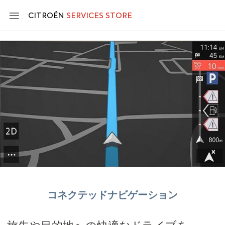
Skip
to
CITROËN
SERVICES STORE
main
content
Main
navigation
コネクテッドナビゲーション